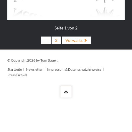
Seite 1 von 2
1
2
Vorwärts
© Copyright 2026 by Tom Bauer.
Navigation
Startseite
Newsletter
Impressum & Datenschutzhinweise
überspringen
Presseartikel