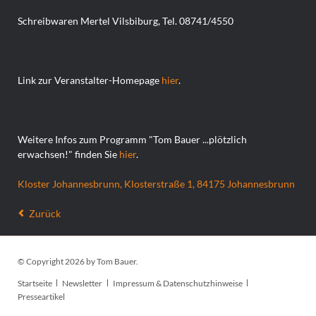
Schreibwaren Mertel Vilsbiburg, Tel. 08741/4550
Link zur Veranstalter-Homepage
hier
.
Weitere Infos zum Programm "Tom Bauer ...plötzlich
erwachsen!" finden Sie
hier
.
Kloster Johannesbrunn, Klosterstraße 1, 84175 Johannesbrunn
Zurück
© Copyright 2026 by Tom Bauer.
Navigation
Startseite
Newsletter
Impressum & Datenschutzhinweise
überspringen
Presseartikel