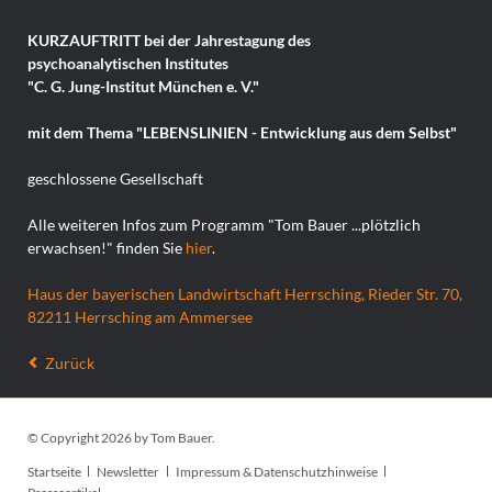
KURZAUFTRITT bei der Jahrestagung des
psychoanalytischen Institutes
"C. G. Jung-Institut München e. V."
mit dem Thema "LEBENSLINIEN - Entwicklung aus dem Selbst"
geschlossene Gesellschaft
Alle weiteren Infos zum Programm "Tom Bauer ...plötzlich
erwachsen!" finden Sie
hier
.
Haus der bayerischen Landwirtschaft Herrsching, Rieder Str. 70,
82211 Herrsching am Ammersee
Zurück
© Copyright 2026 by Tom Bauer.
Navigation
Startseite
Newsletter
Impressum & Datenschutzhinweise
überspringen