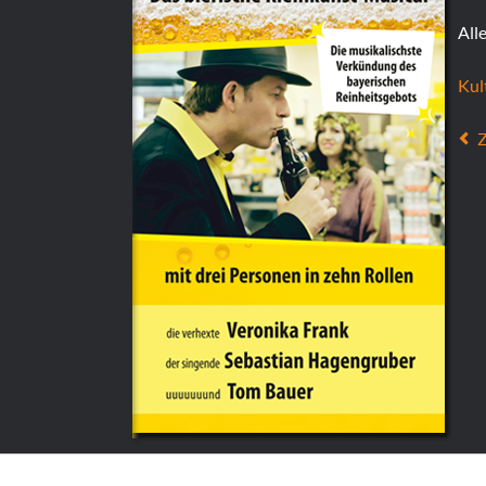
All
Kul