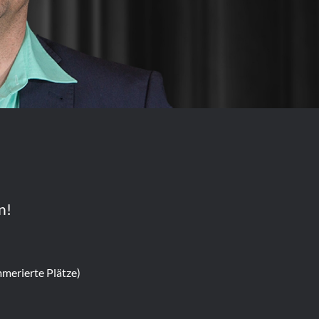
n!
mmerierte Plätze)